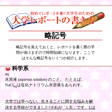
略記号
略記号を覚えておくと、レポートを書く際の手
間が省けますので時間短縮になります。ここで
はそんな略記号をいくつか紹介します。
科学系
aq
水溶液 (aqueous solution) のこと。 たとえば、
NaCl
は塩化ナトリウム水溶液をあらわす。
aq
大学では学べない、生きることに関する悩みを解
決する学校ができました!それが「L大」です。Lは