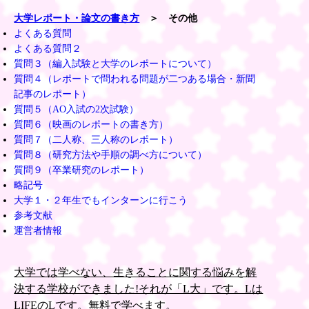
大学レポート・論文の書き方
＞ その他
よくある質問
よくある質問２
質問３（編入試験と大学のレポートについて）
質問４（レポートで問われる問題が二つある場合・新聞
記事のレポート）
質問５（AO入試の2次試験）
質問６（映画のレポートの書き方）
質問７（二人称、三人称のレポート）
質問８（研究方法や手順の調べ方について）
質問９（卒業研究のレポート）
略記号
大学１・２年生でもインターンに行こう
参考文献
運営者情報
大学では学べない、生きることに関する悩みを解
決する学校ができました!それが「L大」です。Lは
LIFEのLです。無料で学べます。